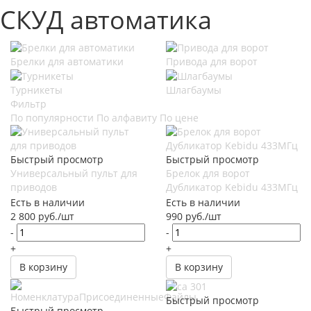
СКУД автоматика
Брелки для автоматики
Привода для ворот
Турникеты
Шлагбаумы
Фильтр
По популярности
По алфавиту
По цене
Быстрый просмотр
Быстрый просмотр
Универсальный пульт для
Брелок для ворот
приводов
Дубликатор Kebidu 433МГц
Есть в наличии
Есть в наличии
2 800
руб.
/шт
990
руб.
/шт
-
-
+
+
В корзину
В корзину
Быстрый просмотр
Быстрый просмотр