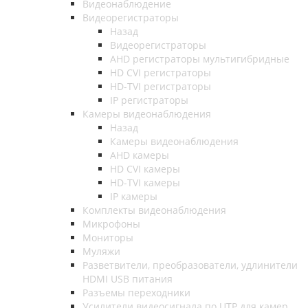
Видеонаблюдение
Видеорегистраторы
Назад
Видеорегистраторы
AHD регистраторы мультигибридные
HD CVI регистраторы
HD-TVI регистраторы
IP регистраторы
Камеры видеонаблюдения
Назад
Камеры видеонаблюдения
AHD камеры
HD CVI камеры
HD-TVI камеры
IP камеры
Комплекты видеонаблюдения
Микрофоны
Мониторы
Муляжи
Разветвители, преобразователи, удлинители
HDMI USB питания
Разъемы переходники
Усилители видеосигнала по UTP для камер