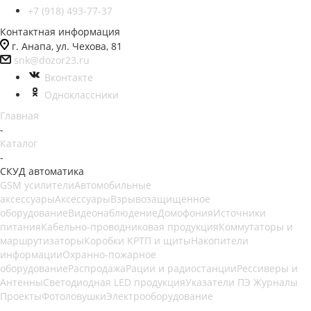
+7 (918) 493-77-37
Контактная информация
г. Анапа, ул. Чехова, 81
snk@dozor23.ru
Вконтакте
Одноклассники
Главная
-
Каталог
-
СКУД автоматика
GSM усилители
Автомобильные
аксессуары
Аксессуары
Взрывозащищенное
оборудование
Видеонаблюдение
Домофония
Источники
питания
Кабельно-проводниковая продукция
Коммутаторы и
маршрутизаторы
Коробки КРТП и щиты
Накопители
информации
Охранно-пожарное
оборудование
Распродажа
Рации и радиостанции
Рессиверы и
Антенны
Светодиодная LED продукция
Указатели ПЭ Журналы
Проекты
Фотоловушки
Электрооборудование