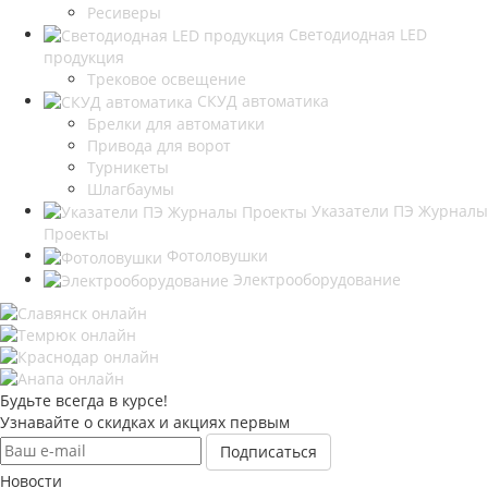
Ресиверы
Светодиодная LED
продукция
Трековое освещение
СКУД автоматика
Брелки для автоматики
Привода для ворот
Турникеты
Шлагбаумы
Указатели ПЭ Журналы
Проекты
Фотоловушки
Электрооборудование
Будьте всегда в курсе!
Узнавайте о скидках и акциях первым
Новости