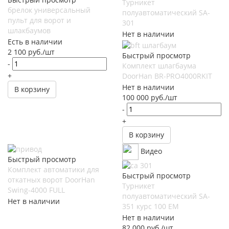
Турникет
брелок универсальный
полуавтоматический SA-
пульт для ворот и
301
шлакбаумов
Нет в наличии
Есть в наличии
2 100
руб.
/шт
Быстрый просмотр
-
Комплект шлагбаума
+
DoorHan BR-PRO4000RKIT
Нет в наличии
В корзину
100 000
руб.
/шт
-
+
В корзину
Видео
Быстрый просмотр
Комплект автоматики для
Быстрый просмотр
откатных ворот DoorHan
Турникет
Swing-4000 FULL
полуавтоматический SA-
Нет в наличии
351 курс 100 EM
Нет в наличии
82 000
руб.
/шт