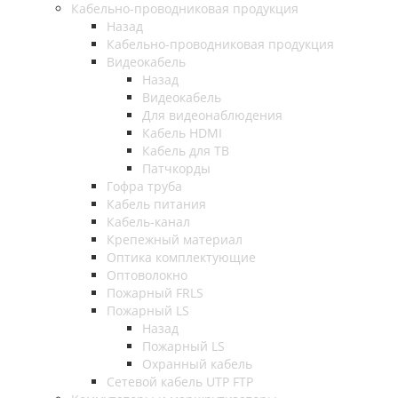
Кабельно-проводниковая продукция
Назад
Кабельно-проводниковая продукция
Видеокабель
Назад
Видеокабель
Для видеонаблюдения
Кабель HDMI
Кабель для ТВ
Патчкорды
Гофра труба
Кабель питания
Кабель-канал
Крепежный материал
Оптика комплектующие
Оптоволокно
Пожарный FRLS
Пожарный LS
Назад
Пожарный LS
Охранный кабель
Сетевой кабель UTP FTP