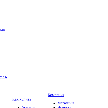
еры
теля-
Компания
Как купить
Магазины
Условия
Новости