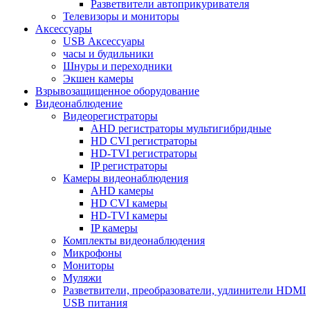
Разветвители автоприкуривателя
Телевизоры и мониторы
Аксессуары
USB Аксессуары
часы и будильники
Шнуры и переходники
Экшен камеры
Взрывозащищенное оборудование
Видеонаблюдение
Видеорегистраторы
AHD регистраторы мультигибридные
HD CVI регистраторы
HD-TVI регистраторы
IP регистраторы
Камеры видеонаблюдения
AHD камеры
HD CVI камеры
HD-TVI камеры
IP камеры
Комплекты видеонаблюдения
Микрофоны
Мониторы
Муляжи
Разветвители, преобразователи, удлинители HDMI
USB питания