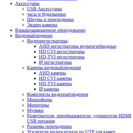
Аксессуары
USB Аксессуары
часы и будильники
Шнуры и переходники
Экшен камеры
Взрывозащищенное оборудование
Видеонаблюдение
Видеорегистраторы
AHD регистраторы мультигибридные
HD CVI регистраторы
HD-TVI регистраторы
IP регистраторы
Камеры видеонаблюдения
AHD камеры
HD CVI камеры
HD-TVI камеры
IP камеры
Комплекты видеонаблюдения
Микрофоны
Мониторы
Муляжи
Разветвители, преобразователи, удлинители HDMI
USB питания
Разъемы переходники
Усилители видеосигнала по UTP для камер