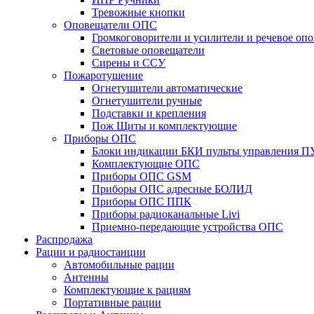
Тревожные кнопки
Оповещатели ОПС
Громкоговорители и усилители и речевое опо
Световые оповещатели
Сирены и ССУ
Пожаротушение
Огнетушители автоматические
Огнетушители ручные
Подставки и крепления
Пож Щиты и комплектующие
Приборы ОПС
Блоки индикации БКИ пульты управления П
Комплектующие ОПС
Приборы ОПС GSM
Приборы ОПС адресные БОЛИД
Приборы ОПС ППК
Приборы радиоканальные Livi
Приемно-передающие устройства ОПС
Распродажа
Рации и радиостанции
Автомобильные рации
Антенны
Комплектующие к рациям
Портативные рации