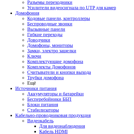
Разъемы переходники
Усилители видеосигнала по UTP для камер
Домофония
Кодовые панели, контроллеры
Беспроводные звонки
Вызывные панели
Гибкие переходы
Доводчики
Домофоны, мониторы
Замки, электро защелки
Ключи
Комплектующие домофона
Комплекты Домофонов
Считыватели и кнопки выхода
Трубки домофона
Ещё
Источники питания
Аккумуляторы и батарейки
Бесперебойники ББП
Блоки питания
Стабилизаторы
Кабельно-проводниковая продукция
Видеокабель
Для видеонаблюдения
Кабель HDMI