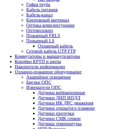
Гофра труба
Кабель питания
Кабель-канал
Крепежный материал
Оптика комплектующие
Оптоволокно
Пожарный FRLS
Пожарный LS
Охранный кабель
Сетевой кабель UTP FTP
Коммутаторы и маршрутизаторы
Коробки КРТП и щиты
Накопители информации
Охранно-пожарное оборудование
Аварийное освещение
Брелки ОПС
Извещатели ОПС
Датчики вибрационные
Датчики ДИП ИПДЛ
Датчики ИК ДРС движения
Датчики открытого пламени
Датчики протечки
Датчики СМК геркон
Датчики температуры
ИПР Ручники