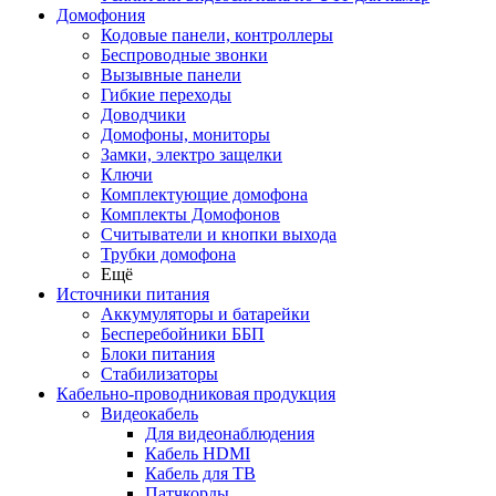
Домофония
Кодовые панели, контроллеры
Беспроводные звонки
Вызывные панели
Гибкие переходы
Доводчики
Домофоны, мониторы
Замки, электро защелки
Ключи
Комплектующие домофона
Комплекты Домофонов
Считыватели и кнопки выхода
Трубки домофона
Ещё
Источники питания
Аккумуляторы и батарейки
Бесперебойники ББП
Блоки питания
Стабилизаторы
Кабельно-проводниковая продукция
Видеокабель
Для видеонаблюдения
Кабель HDMI
Кабель для ТВ
Патчкорды