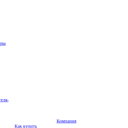
еры
теля-
Компания
Как купить