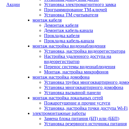
Акции
Установка электромагнитного замка
Программирование ТМ-ключей
Установка ТМ считывателя
монтаж кабеля
Демонтаж кабеля
Демонтаж кабель-канала
Прокладка кабеля
Прокладка кабель-канала
монтаж настройка видеонаблюдения
Установка, настройка видеорегистратора
Настройка удаленного доступа на
видеорегистратор
Перенос системы видеонаблюдения
Монтаж, настройка микрофонов
монтаж настройка домофона
Установка трубки многоквартирного дом
Установка многоквартирного домофона
Установка вызывной панели
монтаж настройка локальных сетей
Пожаротушение и прочие услуги
Установка, настройка точки доступа Wi-Fi
электромонтажные работы
Замена блока питания (БП) или (ББП)
Установка резервного источника питания