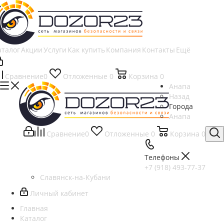
аталог
Акции
Услуги
Как купить
Компания
Контакты
Ещё
Сравнение
0
Отложенные
0
Корзина
0
Анапа
Назад
Города
Анапа
Сравнение
0
Отложенные
0
Корзина
0
Телефоны
+7 (918) 493-77-37
Славянск-на-Кубани
Личный кабинет
Главная
Каталог