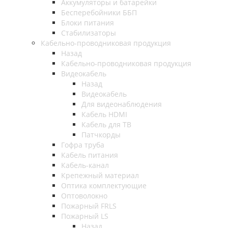
Аккумуляторы и батарейки
Бесперебойники ББП
Блоки питания
Стабилизаторы
Кабельно-проводниковая продукция
Назад
Кабельно-проводниковая продукция
Видеокабель
Назад
Видеокабель
Для видеонаблюдения
Кабель HDMI
Кабель для ТВ
Патчкорды
Гофра труба
Кабель питания
Кабель-канал
Крепежный материал
Оптика комплектующие
Оптоволокно
Пожарный FRLS
Пожарный LS
Назад