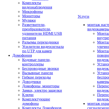
Комплекты
видеонаблюдения
Микрофоны
Мониторы
Услуги
Муляжи
Разветвители,
монтаж наст
преобразователи,
видеокамер
удлинители HDMI USB
Монтаж
питания
внутре
Разъемы переходники
Монтаж
Усилители видеосигнала
улично
по UTP для камер
Монтаж
Домофония
повор
Кодовые панели,
видео
контроллеры
Устано
Беспроводные звонки
видеок
Вызывные панели
Устано
Гибкие переходы
беспро
Доводчики
камер
Домофоны, мониторы
Перено
Замки, электро защелки
видео
Ключи
Перено
Комплектующие
видео
домофона
монтаж охр
Комплекты Домофонов
сигнализаци