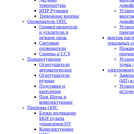
температуры
домоф
ИПР Ручники
Устано
Тревожные кнопки
многок
Оповещатели ОПС
домоф
Громкоговорители
Устано
и усилители и
панели
речевое опов.
монтаж наст
Световые
локальных с
оповещатели
Пожар
Сирены и ССУ
прочие
Пожаротушение
Устано
Огнетушители
точки 
автоматические
электромонт
Огнетушители
Замена
ручные
(БП) и
Подставки и
Устано
крепления
источн
Пож Щиты и
комплектующие
Приборы ОПС
Блоки индикации
БКИ пульты
управления ПУ
Комплектующие