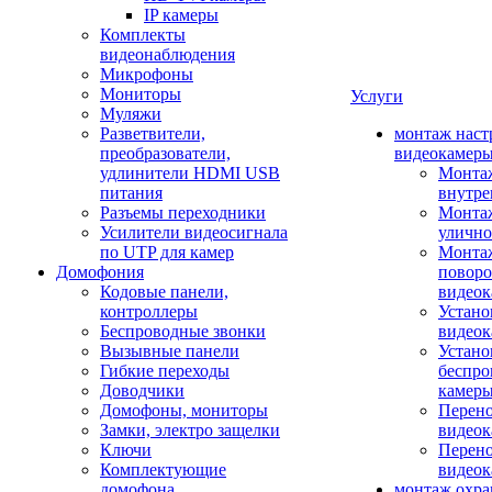
IP камеры
Комплекты
видеонаблюдения
Микрофоны
Мониторы
Услуги
Муляжи
Разветвители,
монтаж наст
преобразователи,
видеокамер
удлинители HDMI USB
Монтаж
питания
внутре
Разъемы переходники
Монтаж
Усилители видеосигнала
улично
по UTP для камер
Монтаж
Домофония
повор
Кодовые панели,
видео
контроллеры
Устано
Беспроводные звонки
видеок
Вызывные панели
Устано
Гибкие переходы
беспро
Доводчики
камер
Домофоны, мониторы
Перено
Замки, электро защелки
видео
Ключи
Перено
Комплектующие
видео
домофона
монтаж охр