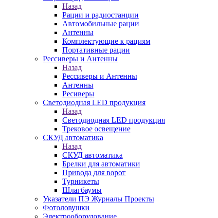
Назад
Рации и радиостанции
Автомобильные рации
Антенны
Комплектующие к рациям
Портативные рации
Рессиверы и Антенны
Назад
Рессиверы и Антенны
Антенны
Ресиверы
Светодиодная LED продукция
Назад
Светодиодная LED продукция
Трековое освещение
СКУД автоматика
Назад
СКУД автоматика
Брелки для автоматики
Привода для ворот
Турникеты
Шлагбаумы
Указатели ПЭ Журналы Проекты
Фотоловушки
Электрооборудование