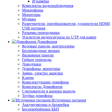
IP камеры
Комплекты видеонаблюдения
Микрофоны
Мониторы
Муляжи
Разветвители, преобразователи, удлинители HDMI
USB питания
Разъемы переходники
Усилители видеосигнала по UTP для камер
Домофония
Кодовые панели, контроллеры
Беспроводные звонки
Вызывные панели
Гибкие переходы
Доводчики
Домофоны, мониторы
Замки, электро защелки
Ключи
Комплектующие домофона
Комплекты Домофонов
Считыватели и кнопки выхода
Трубки домофона
Источники питания
Аккумуляторы и батарейки
Бесперебойники ББП