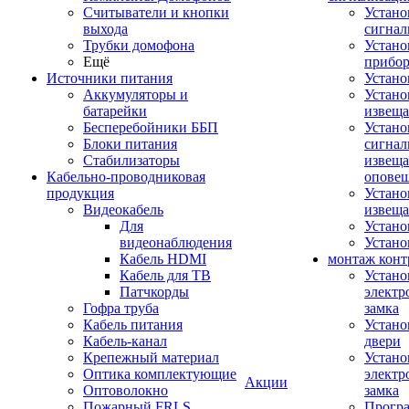
Считыватели и кнопки
Устано
выхода
сигнал
Трубки домофона
Устано
Ещё
прибо
Источники питания
Устан
Аккумуляторы и
Устано
батарейки
извещ
Бесперебойники ББП
Устано
Блоки питания
сигнал
Стабилизаторы
извеща
Кабельно-проводниковая
оповещ
продукция
Устано
Видеокабель
извеща
Для
Устан
видеонаблюдения
Устано
Кабель HDMI
монтаж конт
Кабель для ТВ
Устано
Патчкорды
электр
Гофра труба
замка
Кабель питания
Устано
Кабель-канал
двери
Крепежный материал
Устано
Оптика комплектующие
электр
Акции
Оптоволокно
замка
Пожарный FRLS
Прогр