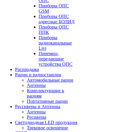
ОПС
Приборы ОПС
GSM
Приборы ОПС
адресные БОЛИД
Приборы ОПС
ППК
Приборы
радиоканальные
Livi
Приемно-
передающие
устройства ОПС
Распродажа
Рации и радиостанции
Автомобильные рации
Антенны
Комплектующие к
рациям
Портативные рации
Рессиверы и Антенны
Антенны
Ресиверы
Светодиодная LED продукция
Трековое освещение