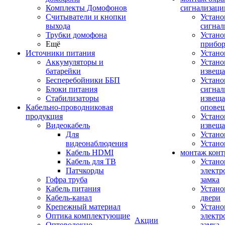
Комплекты Домофонов
сигнализаци
Считыватели и кнопки
Устано
выхода
сигнал
Трубки домофона
Устано
Ещё
прибо
Источники питания
Устан
Аккумуляторы и
Устано
батарейки
извещ
Бесперебойники ББП
Устано
Блоки питания
сигнал
Стабилизаторы
извеща
Кабельно-проводниковая
оповещ
продукция
Устано
Видеокабель
извеща
Для
Устан
видеонаблюдения
Устано
Кабель HDMI
монтаж конт
Кабель для ТВ
Устано
Патчкорды
электр
Гофра труба
замка
Кабель питания
Устано
Кабель-канал
двери
Крепежный материал
Устано
Оптика комплектующие
электр
Акции
Оптоволокно
замка