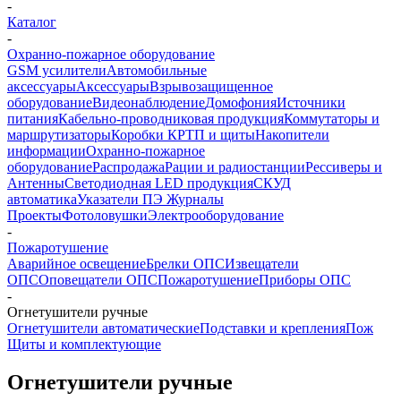
-
Каталог
-
Охранно-пожарное оборудование
GSM усилители
Автомобильные
аксессуары
Аксессуары
Взрывозащищенное
оборудование
Видеонаблюдение
Домофония
Источники
питания
Кабельно-проводниковая продукция
Коммутаторы и
маршрутизаторы
Коробки КРТП и щиты
Накопители
информации
Охранно-пожарное
оборудование
Распродажа
Рации и радиостанции
Рессиверы и
Антенны
Светодиодная LED продукция
СКУД
автоматика
Указатели ПЭ Журналы
Проекты
Фотоловушки
Электрооборудование
-
Пожаротушение
Аварийное освещение
Брелки ОПС
Извещатели
ОПС
Оповещатели ОПС
Пожаротушение
Приборы ОПС
-
Огнетушители ручные
Огнетушители автоматические
Подставки и крепления
Пож
Щиты и комплектующие
Огнетушители ручные