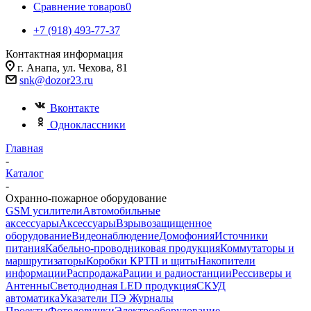
Сравнение товаров
0
+7 (918) 493-77-37
Контактная информация
г. Анапа, ул. Чехова, 81
snk@dozor23.ru
Вконтакте
Одноклассники
Главная
-
Каталог
-
Охранно-пожарное оборудование
GSM усилители
Автомобильные
аксессуары
Аксессуары
Взрывозащищенное
оборудование
Видеонаблюдение
Домофония
Источники
питания
Кабельно-проводниковая продукция
Коммутаторы и
маршрутизаторы
Коробки КРТП и щиты
Накопители
информации
Распродажа
Рации и радиостанции
Рессиверы и
Антенны
Светодиодная LED продукция
СКУД
автоматика
Указатели ПЭ Журналы
Проекты
Фотоловушки
Электрооборудование