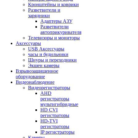
Кронштейны и коврики
Разветвители и
зарядники
Адаптеры АЗУ
Разветвители
автоприкуривателя
Телевизоры и мониторы
Аксессуары
USB Аксессуары
часы и будильники
Шнуры и переходники
Экшен камеры
Взрывозащищенное
оборудование
Видеонаблюдение
Видеорегистраторы
AHD
регистраторы
мультигибридные
HD CVI
регистраторы
HD-TVI
регистраторы
IP регистраторы
Камеры