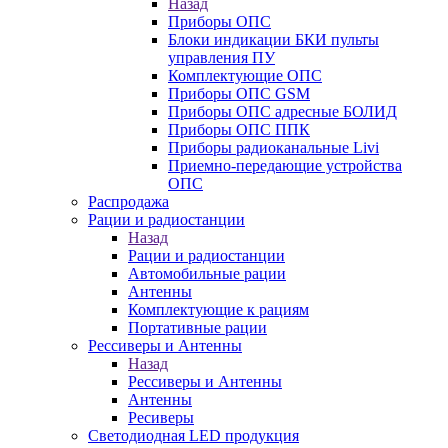
Назад
Приборы ОПС
Блоки индикации БКИ пульты
управления ПУ
Комплектующие ОПС
Приборы ОПС GSM
Приборы ОПС адресные БОЛИД
Приборы ОПС ППК
Приборы радиоканальные Livi
Приемно-передающие устройства
ОПС
Распродажа
Рации и радиостанции
Назад
Рации и радиостанции
Автомобильные рации
Антенны
Комплектующие к рациям
Портативные рации
Рессиверы и Антенны
Назад
Рессиверы и Антенны
Антенны
Ресиверы
Светодиодная LED продукция