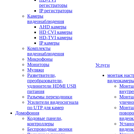
регистраторы
IP регистраторы
Камеры
видеонаблюдения
AHD камеры
HD CVI камеры
HD-TVI камеры
IP камеры
Комплекты
видеонаблюдения
Микрофоны
Мониторы
Услуги
Муляжи
Разветвители,
монтаж наст
преобразователи,
видеокамер
удлинители HDMI USB
Монтаж
питания
внутре
Разъемы переходники
Монтаж
Усилители видеосигнала
улично
по UTP для камер
Монтаж
Домофония
повор
Кодовые панели,
видео
контроллеры
Устано
Беспроводные звонки
видеок