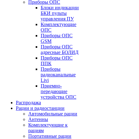
Приборы ОПС
Блоки индикации
БКИ пульты
управления ПУ
Комплектующие
ОПС
Приборы ОПС
GSM
Приборы ОПС
адресные БОЛИД
Приборы ОПС
ППК
Приборы
радиоканальные
Livi
Приемно-
передающие
устройства ОПС
Распродажа
Рации и радиостанции
Автомобильные рации
Антенны
Комплектующие к
рациям
Портативные рации