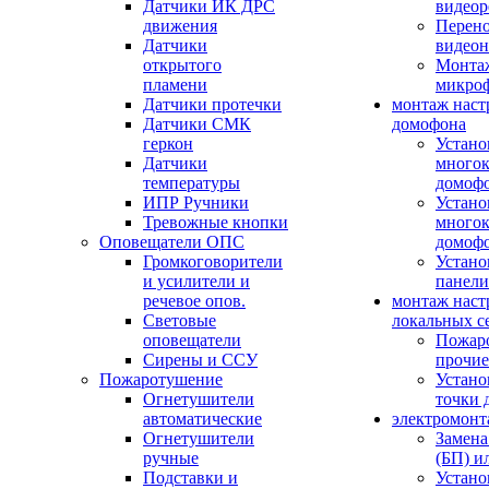
Датчики ИК ДРС
видеор
движения
Перено
Датчики
видео
открытого
Монтаж
пламени
микро
Датчики протечки
монтаж наст
Датчики СМК
домофона
геркон
Устано
Датчики
многок
температуры
домоф
ИПР Ручники
Устано
Тревожные кнопки
многок
Оповещатели ОПС
домоф
Громкоговорители
Устано
и усилители и
панели
речевое опов.
монтаж наст
Световые
локальных с
оповещатели
Пожар
Сирены и ССУ
прочие
Пожаротушение
Устано
Огнетушители
точки 
автоматические
электромонт
Огнетушители
Замена
ручные
(БП) и
Подставки и
Устано