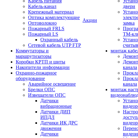
Кабель питания
Устано
Кабель-канал
двери
Крепежный материал
Устано
Оптика комплектующие
электр
Акции
Оптоволокно
замка
Пожарный FRLS
Прогр
Пожарный LS
ТМ-кл
Охранный кабель
Устано
Сетевой кабель UTP FTP
считыв
Коммутаторы и
монтаж кабе
маршрутизаторы
Демонт
Коробки КРТП и щиты
Демонт
Накопители информации
канала
Охранно-пожарное
Прокла
оборудование
Прокла
Аварийное освещение
канала
Брелки ОПС
монтаж наст
Извещатели ОПС
видеонаблю
Датчики
Устано
вибрационные
видеор
Датчики ДИП
Настро
ИПДЛ
доступ
Датчики ИК ДРС
видеор
движения
Перено
Датчики
видео