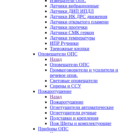
Извещатели ОПС
Датчики вибрационные
Датчики ДИП ИПДЛ
Датчики ИК ДРС движения
Датчики открытого пламени
Датчики протечки
Датчики СМК геркон
Датчики температуры
ИПР Ручники
Тревожные кнопки
Оповещатели ОПС
Назад
Оповещатели ОПС
Громкоговорители и усилители и
речевое опов.
Световые оповещатели
Сирены и ССУ
Пожаротушение
Назад
Пожаротушение
Огнетушители автоматические
Огнетушители ручные
Подставки и крепления
Пож Щиты и комплектующие
Приборы ОПС