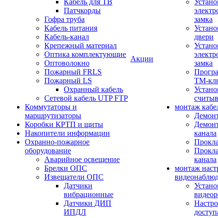
Кабель для ТВ
Устано
Патчкорды
электр
Гофра труба
замка
Кабель питания
Устано
Кабель-канал
двери
Крепежный материал
Устано
Оптика комплектующие
электр
Акции
Оптоволокно
замка
Пожарный FRLS
Прогр
Пожарный LS
ТМ-кл
Охранный кабель
Устано
Сетевой кабель UTP FTP
считыв
Коммутаторы и
монтаж кабе
маршрутизаторы
Демонт
Коробки КРТП и щиты
Демонт
Накопители информации
канала
Охранно-пожарное
Прокла
оборудование
Прокла
Аварийное освещение
канала
Брелки ОПС
монтаж наст
Извещатели ОПС
видеонаблю
Датчики
Устано
вибрационные
видеор
Датчики ДИП
Настро
ИПДЛ
доступ