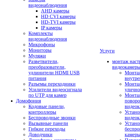
видеонаблюдения
AHD камеры
HD CVI камеры
HD-TVI камеры
IP камеры
Комплекты
видеонаблюдения
Микрофоны
Мониторы
Услуги
Муляжи
Разветвители,
монтаж наст
преобразователи,
видеокамер
удлинители HDMI USB
Монтаж
питания
внутре
Разъемы переходники
Монтаж
Усилители видеосигнала
улично
по UTP для камер
Монтаж
Домофония
повор
Кодовые панели,
видео
контроллеры
Устано
Беспроводные звонки
видеок
Вызывные панели
Устано
Гибкие переходы
беспро
Доводчики
камер