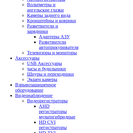
Вольтметры и
ангельские глазки
Камеры заднего вида
Кронштейны и коврики
Разветвители и
зарядники
Адаптеры АЗУ
Разветвители
автоприкуривателя
Телевизоры и мониторы
Аксессуары
USB Аксессуары
часы и будильники
Шнуры и переходники
Экшен камеры
Взрывозащищенное
оборудование
Видеонаблюдение
Видеорегистраторы
AHD
регистраторы
мультигибридные
HD CVI
регистраторы
HD-TVI