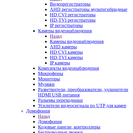
Видеорегистраторы
AHD регистраторы мультигибридные
HD CVI регистраторы
HD-TVI регистраторы
IP регистраторы
Камеры видеонаблюдения
Назад
Камеры видеонаблюдения
AHD камеры
HD CVI камеры
HD-TVI камеры
IP камеры
Комплекты видеонаблюдения
Микрофоны
Мониторы
Муляжи
Разветвители, преобразователи, удлинители
HDMI USB питания
Разъемы переходники
Усилители видеосигнала по UTP для камер
Домофония
Назад
Домофония
Кодовые панели, контроллеры
Беспроводные звонки