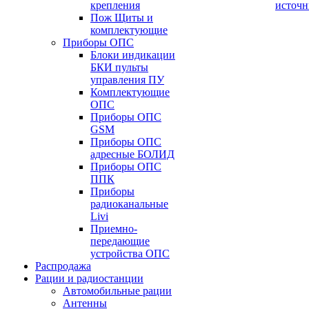
крепления
источн
Пож Щиты и
комплектующие
Приборы ОПС
Блоки индикации
БКИ пульты
управления ПУ
Комплектующие
ОПС
Приборы ОПС
GSM
Приборы ОПС
адресные БОЛИД
Приборы ОПС
ППК
Приборы
радиоканальные
Livi
Приемно-
передающие
устройства ОПС
Распродажа
Рации и радиостанции
Автомобильные рации
Антенны