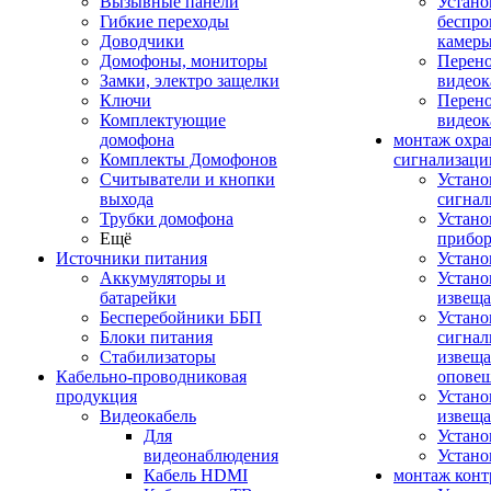
Вызывные панели
Устано
Гибкие переходы
беспро
Доводчики
камер
Домофоны, мониторы
Перено
Замки, электро защелки
видео
Ключи
Перено
Комплектующие
видео
домофона
монтаж охр
Комплекты Домофонов
сигнализаци
Считыватели и кнопки
Устано
выхода
сигнал
Трубки домофона
Устано
Ещё
прибо
Источники питания
Устан
Аккумуляторы и
Устано
батарейки
извещ
Бесперебойники ББП
Устано
Блоки питания
сигнал
Стабилизаторы
извеща
Кабельно-проводниковая
оповещ
продукция
Устано
Видеокабель
извеща
Для
Устан
видеонаблюдения
Устано
Кабель HDMI
монтаж конт