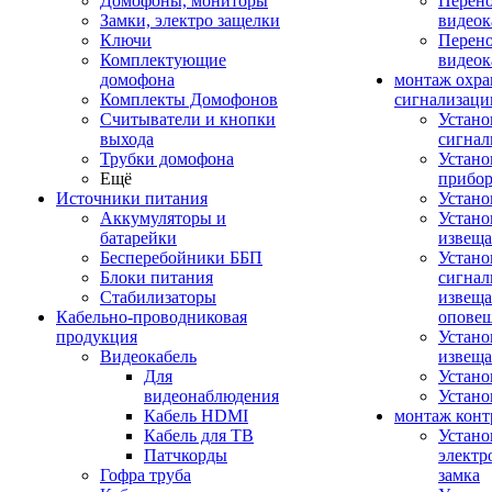
Домофоны, мониторы
Перено
Замки, электро защелки
видео
Ключи
Перено
Комплектующие
видео
домофона
монтаж охр
Комплекты Домофонов
сигнализаци
Считыватели и кнопки
Устано
выхода
сигнал
Трубки домофона
Устано
Ещё
прибо
Источники питания
Устан
Аккумуляторы и
Устано
батарейки
извещ
Бесперебойники ББП
Устано
Блоки питания
сигнал
Стабилизаторы
извеща
Кабельно-проводниковая
оповещ
продукция
Устано
Видеокабель
извеща
Для
Устан
видеонаблюдения
Устано
Кабель HDMI
монтаж конт
Кабель для ТВ
Устано
Патчкорды
электр
Гофра труба
замка