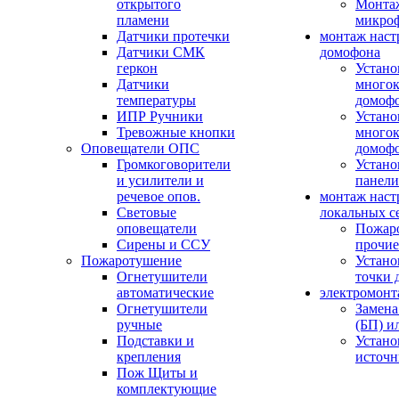
открытого
Монтаж
пламени
микро
Датчики протечки
монтаж наст
Датчики СМК
домофона
геркон
Устано
Датчики
многок
температуры
домоф
ИПР Ручники
Устано
Тревожные кнопки
многок
Оповещатели ОПС
домоф
Громкоговорители
Устано
и усилители и
панели
речевое опов.
монтаж наст
Световые
локальных с
оповещатели
Пожар
Сирены и ССУ
прочие
Пожаротушение
Устано
Огнетушители
точки 
автоматические
электромонт
Огнетушители
Замена
ручные
(БП) и
Подставки и
Устано
крепления
источн
Пож Щиты и
комплектующие